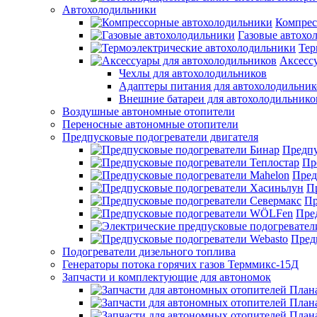
Автохолодильники
Компрес
Газовые автохо
Тер
Аксесс
Чехлы для автохолодильников
Адаптеры питания для автохолодильник
Внешние батареи для автохолодильнико
Воздушные автономные отопители
Переносные автономные отопители
Предпусковые подогреватели двигателя
Предпу
Пр
Пред
П
Пр
Пре
Пред
Подогреватели дизельного топлива
Генераторы потока горячих газов Терммикс-15Д
Запчасти и комплектующие для автономок