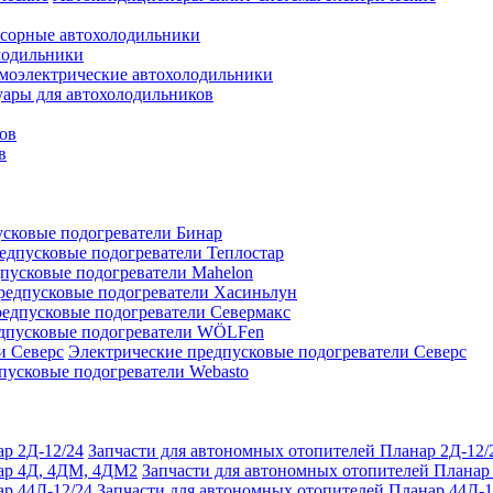
сорные автохолодильники
лодильники
моэлектрические автохолодильники
уары для автохолодильников
ов
в
сковые подогреватели Бинар
едпусковые подогреватели Теплостар
пусковые подогреватели Mahelon
редпусковые подогреватели Хасиньлун
едпусковые подогреватели Севермакс
дпусковые подогреватели WÖLFen
Электрические предпусковые подогреватели Северс
пусковые подогреватели Webasto
Запчасти для автономных отопителей Планар 2Д-12/
Запчасти для автономных отопителей Плана
Запчасти для автономных отопителей Планар 44Д-1