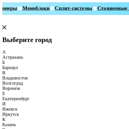
онеры
Моноблоки
Сплит-системы
Стояночные к
Выберите город
А
Астрахань
Б
Барнаул
В
Владивосток
Волгоград
Воронеж
Е
Екатеринбург
И
Ижевск
Иркутск
К
Казань