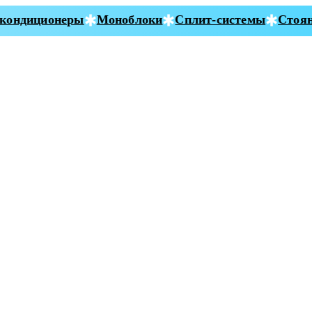
ондиционеры
Моноблоки
Сплит-системы
Стояно