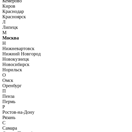
Кемерово
Киров
Краснодар
Красноярск
Л
Липецк
М
Москва
Н
Нижневартовск
Нижний Новгород
Новокузнецк
Новосибирск
Норильск
О
Омск
Оренбург
П
Пенза
Пермь
Р
Ростов-на-Дону
Рязань
С
Самара