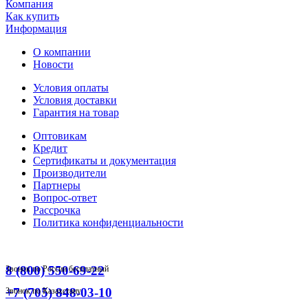
Компания
Как купить
Информация
О компании
Новости
Условия оплаты
Условия доставки
Гарантия на товар
Оптовикам
Кредит
Сертификаты и документация
Производители
Партнеры
Вопрос-ответ
Рассрочка
Политика конфиденциальности
8 (800) 550-69-22
Звонок по России бесплатный
+7 (705) 848-03-10
Звонок по Казахстану