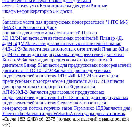
отопителей на катера
Товары для туризма и
охоты
Термосумки
Кондиционеры для дома
Винные
шкафы
Рефрижераторы
SUP-доски
-
Запасные части для предпускоых подогревателей "14ТС М-5
(МАЗ)" в Ростове-на-Дону
Запчасти для автономных отопителей Планар
2Д-12/24
Запчасти для автономных отопителей Планар 4Д,
4ДМ, 4ДМ2
Запчасти для автономных отопителей Планар
44Д-12/24
Запчасти для автономных отопителей Планар 8Д и
8ДМ
Запчасти для предпусковых подогревателей двигателя
Бинар-5S
Запчасти для предпусковых подогревателей
двигателя Бинар-5
Запчасти для предпусковых подогревателей
двигателя 14ТС-10-12/24
Запчасти для предпусковых
подогревателей двигателя 14ТС-Mini-12/24
Запчасти для
предпусковых подогревателей двигателя 20ТС-24
Запчасти
для предпусковых подогревателей двигателя
АПЖ-30Д-24
Запчасти для газовых предпусковых
подогревателей двигателя 15ТСГ
Запчасти для предпусковых
подогревателей двигателя Севермакс
Запчасти для
генераторов потока горячих газов Терммикс-15Д
Запчасти для
Eberspächer
Запчасти для Webasto
Аксессуары для автономок
-
Свеча 18В (24В) сб. 2375 (только для изделий с маркировкой
GP)