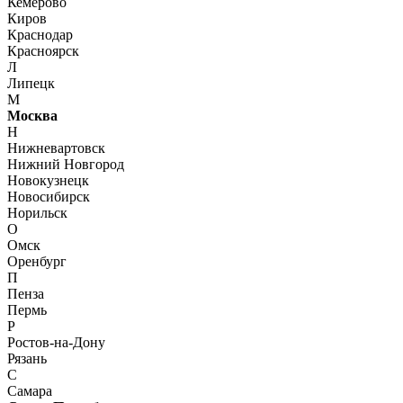
Кемерово
Киров
Краснодар
Красноярск
Л
Липецк
М
Москва
Н
Нижневартовск
Нижний Новгород
Новокузнецк
Новосибирск
Норильск
О
Омск
Оренбург
П
Пенза
Пермь
Р
Ростов-на-Дону
Рязань
С
Самара