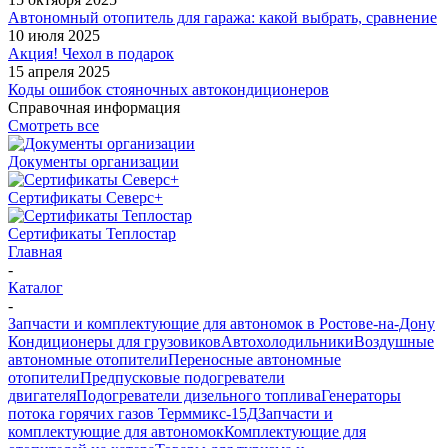
Автономный отопитель для гаража: какой выбрать, сравнение
10 июля 2025
Акция! Чехол в подарок
15 апреля 2025
Коды ошибок стояночных автокондиционеров
Справочная информация
Смотреть все
Документы организации
Сертификаты Северс+
Сертификаты Теплостар
Главная
-
Каталог
-
Запчасти и комплектующие для автономок в Ростове-на-Дону
Кондиционеры для грузовиков
Автохолодильники
Воздушные
автономные отопители
Переносные автономные
отопители
Предпусковые подогреватели
двигателя
Подогреватели дизельного топлива
Генераторы
потока горячих газов Терммикс-15Д
Запчасти и
комплектующие для автономок
Комплектующие для