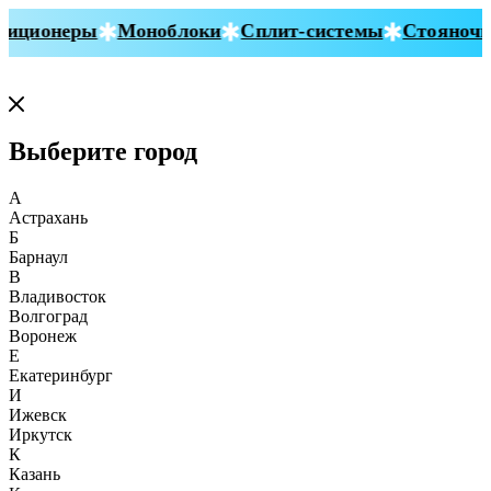
иционеры
Моноблоки
Сплит-системы
Стояночны
Выберите город
А
Астрахань
Б
Барнаул
В
Владивосток
Волгоград
Воронеж
Е
Екатеринбург
И
Ижевск
Иркутск
К
Казань