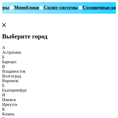
еры
Моноблоки
Сплит-системы
Стояночные кон
Выберите город
А
Астрахань
Б
Барнаул
В
Владивосток
Волгоград
Воронеж
Е
Екатеринбург
И
Ижевск
Иркутск
К
Казань