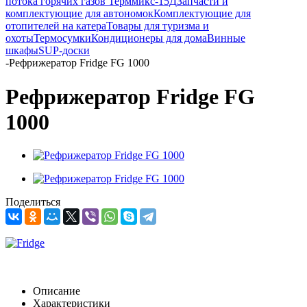
потока горячих газов Терммикс-15Д
Запчасти и
комплектующие для автономок
Комплектующие для
отопителей на катера
Товары для туризма и
охоты
Термосумки
Кондиционеры для дома
Винные
шкафы
SUP-доски
-
Рефрижератор Fridge FG 1000
Рефрижератор Fridge FG
1000
Поделиться
Описание
Характеристики