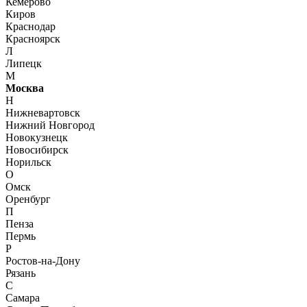
Кемерово
Киров
Краснодар
Красноярск
Л
Липецк
М
Москва
Н
Нижневартовск
Нижний Новгород
Новокузнецк
Новосибирск
Норильск
О
Омск
Оренбург
П
Пенза
Пермь
Р
Ростов-на-Дону
Рязань
С
Самара