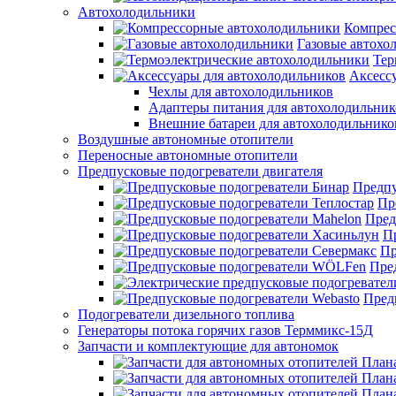
Автохолодильники
Компрес
Газовые автохо
Тер
Аксесс
Чехлы для автохолодильников
Адаптеры питания для автохолодильник
Внешние батареи для автохолодильнико
Воздушные автономные отопители
Переносные автономные отопители
Предпусковые подогреватели двигателя
Предпу
Пр
Пред
П
Пр
Пре
Пред
Подогреватели дизельного топлива
Генераторы потока горячих газов Терммикс-15Д
Запчасти и комплектующие для автономок