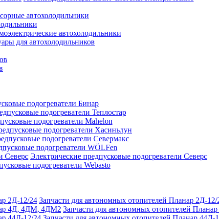
сорные автохолодильники
лодильники
моэлектрические автохолодильники
уары для автохолодильников
ов
в
сковые подогреватели Бинар
едпусковые подогреватели Теплостар
пусковые подогреватели Mahelon
редпусковые подогреватели Хасиньлун
едпусковые подогреватели Севермакс
дпусковые подогреватели WÖLFen
Электрические предпусковые подогреватели Северс
пусковые подогреватели Webasto
Запчасти для автономных отопителей Планар 2Д-12/
Запчасти для автономных отопителей Плана
Запчасти для автономных отопителей Планар 44Д-1