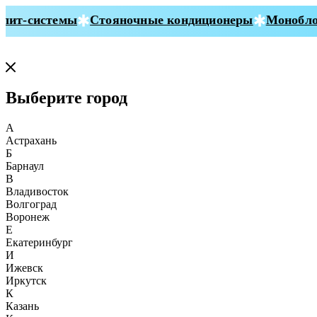
ит-системы
Стояночные кондиционеры
Моноблок
Выберите город
А
Астрахань
Б
Барнаул
В
Владивосток
Волгоград
Воронеж
Е
Екатеринбург
И
Ижевск
Иркутск
К
Казань