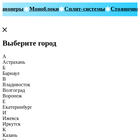
ионеры
Моноблоки
Сплит-системы
Стояночные 
Выберите город
А
Астрахань
Б
Барнаул
В
Владивосток
Волгоград
Воронеж
Е
Екатеринбург
И
Ижевск
Иркутск
К
Казань