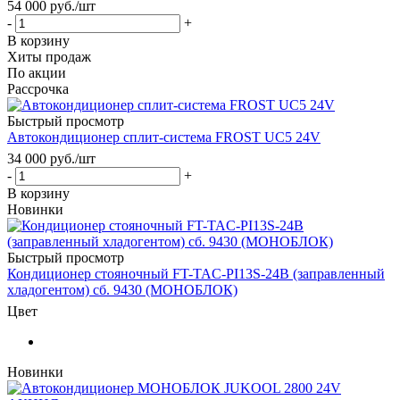
54 000
руб.
/шт
-
+
В корзину
Хиты продаж
По акции
Рассрочка
Быстрый просмотр
Автокондиционер сплит-система FROST UC5 24V
34 000
руб.
/шт
-
+
В корзину
Новинки
Быстрый просмотр
Кондиционер стояночный FT-TAC-PI13S-24В (заправленный
хладогентом) сб. 9430 (МОНОБЛОК)
Цвет
Новинки