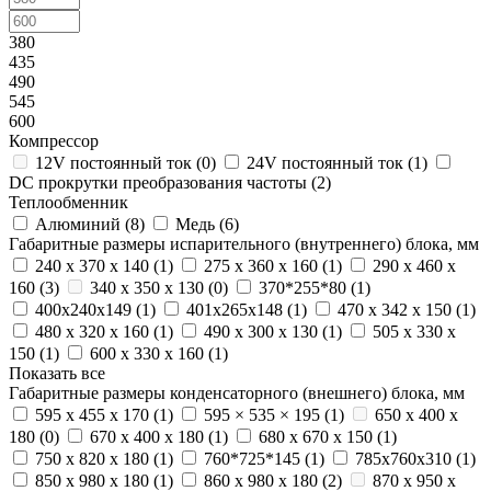
380
435
490
545
600
Компрессор
12V постоянный ток (
0
)
24V постоянный ток (
1
)
DC прокрутки преобразования частоты (
2
)
Теплообменник
Алюминий (
8
)
Медь (
6
)
Габаритные размеры испарительного (внутреннего) блока, мм
240 х 370 х 140 (
1
)
275 х 360 х 160 (
1
)
290 х 460 х
160 (
3
)
340 х 350 х 130 (
0
)
370*255*80 (
1
)
400х240х149 (
1
)
401х265х148 (
1
)
470 x 342 x 150 (
1
)
480 х 320 х 160 (
1
)
490 х 300 х 130 (
1
)
505 x 330 x
150 (
1
)
600 х 330 х 160 (
1
)
Показать все
Габаритные размеры конденсаторного (внешнего) блока, мм
595 x 455 x 170 (
1
)
595 × 535 × 195 (
1
)
650 х 400 х
180 (
0
)
670 х 400 х 180 (
1
)
680 x 670 x 150 (
1
)
750 х 820 х 180 (
1
)
760*725*145 (
1
)
785x760x310 (
1
)
850 х 980 х 180 (
1
)
860 х 980 х 180 (
2
)
870 х 950 х