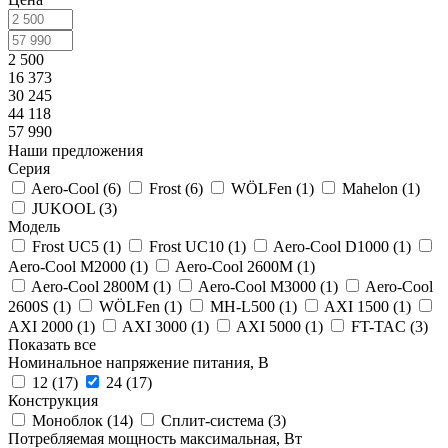
2 500
16 373
30 245
44 118
57 990
Наши предложения
Серия
Aero-Cool (
6
)
Frost (
6
)
WÖLFen (
1
)
Mahelon (
1
)
JUKOOL (
3
)
Модель
Frost UC5 (
1
)
Frost UC10 (
1
)
Aero-Cool D1000 (
1
)
Aero-Cool M2000 (
1
)
Aero-Cool 2600M (
1
)
Aero-Cool 2800M (
1
)
Aero-Cool M3000 (
1
)
Aero-Cool
2600S (
1
)
WÖLFen (
1
)
MH-L500 (
1
)
AXI 1500 (
1
)
AXI 2000 (
1
)
AXI 3000 (
1
)
AXI 5000 (
1
)
FT-TAC (
3
)
Показать все
Номинальное напряжение питания, В
12 (
17
)
24 (
17
)
Конструкция
Моноблок (
14
)
Сплит-система (
3
)
Потребляемая мощность максимальная, Вт