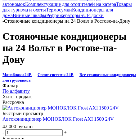
автономок
Комплектующие для отопителей на катера
Товары
для туризма и охоты
Термосумки
Кондиционеры для
дома
Винные шкафы
Рефрижераторы
SUP-доски
-
Стояночные кондиционеры на 24 Вольт в Ростове-на-Дону
Стояночные кондиционеры
на 24 Вольт в Ростове-на-
Дону
Моноблоки 24В
Сплит‑системы 24В
Все стояночные кондиционеры
для грузовиков
Фильтр
По алфавиту
Хиты продаж
Рассрочка
Быстрый просмотр
Автокондиционер МОНОБЛОК Frost AXI 1500 24V
42 000
руб.
/шт
-
+
В корзину