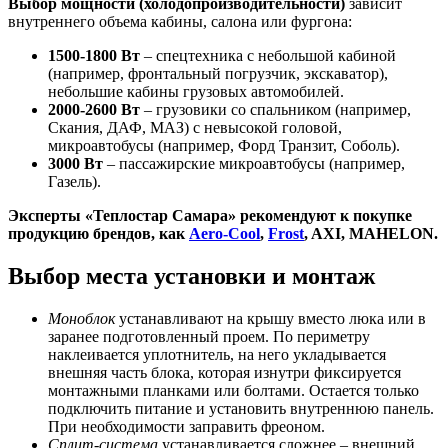
Выбор мощности (холодопроизводительности)
зависит
внутреннего объема кабины, салона или фургона:
1500-1800 Вт
– спецтехника с небольшой кабиной
(например, фронтальный погрузчик, экскаватор),
небольшие кабины грузовых автомобилей.
2000-2600 Вт
– грузовики со спальником (например,
Скания, ДАФ, МАЗ) с невысокой головой,
микроавтобусы (например, Форд Транзит, Соболь).
3000 Вт
– пассажирские микроавтобусы (например,
Газель).
Эксперты «Теплостар Самара» рекомендуют к покупке
продукцию брендов, как
Aero-Cool
,
Frost
, AXI, MAHELON.
Выбор места установки и монтаж
Моноблок
устанавливают на крышу вместо люка или в
заранее подготовленный проем. По периметру
наклеивается уплотнитель, на него укладывается
внешняя часть блока, которая изнутри фиксируется
монтажными планками или болтами. Остается только
подключить питание и установить внутреннюю панель.
При необходимости заправить фреоном.
Сплит-система
устанавливается сложнее – внешний