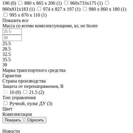
190 (
0
)
880 х 865 х 200 (
1
)
960х733х175 (
1
)
960х811х183 (
1
)
974 x 827 x 197 (
1
)
980 х 860 х 180 (
1
)
995 х 870 х 110 (
1
)
Показать все
Масса со всеми комплектующими, кг, не более
25.5
28.5
32.5
35.5
39
Марка транспортного средства
Гарантия
Страна производства
Защита от перенапряжения, В
10 (
0
)
21.5 (
2
)
Тип управления
Ручной, пульт ДУ (
3
)
Цвет
Комплектация
Сбросить
Новости